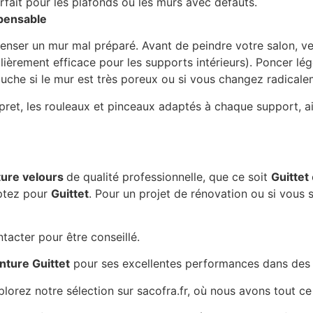
arfait pour les plafonds ou les murs avec défauts.
spensable
nser un mur mal préparé. Avant de peindre votre salon, veil
lièrement efficace pour les supports intérieurs). Poncer l
uche si le mur est très poreux ou si vous changez radicale
oupret, les rouleaux et pinceaux adaptés à chaque support,
ture velours
de qualité professionnelle, que ce soit
Guittet
ptez pour
Guittet
. Pour un projet de rénovation ou si vous 
tacter pour être conseillé.
nture Guittet
pour ses excellentes performances dans des 
plorez notre sélection sur sacofra.fr, où nous avons tout ce 