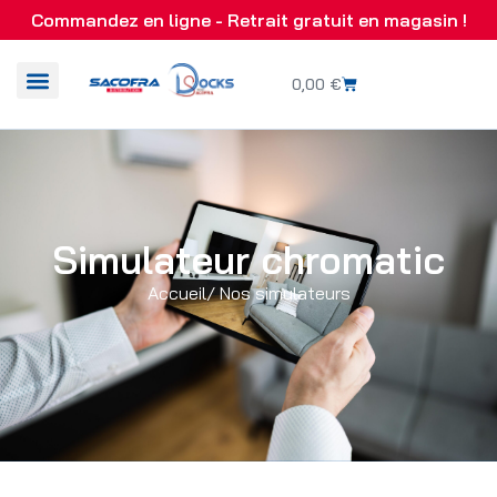
Commandez en ligne - Retrait gratuit en magasin !
0,00
€
Simulateur chromatic
Accueil
/ Nos simulateurs