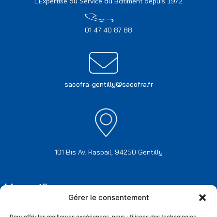
L’Expertise au Service du Bâtiment depuis 1972
01 47 40 87 88
sacofra-gentilly@sacofra.fr
101 Bis Av. Raspail, 94250 Gentilly
Liens utiles
Mentions légales
Gérer le consentement
Politique de confidentialité
Politique de retour
Conditions générales de vente
Pour offrir les meilleures expériences, nous utilisons des technologies