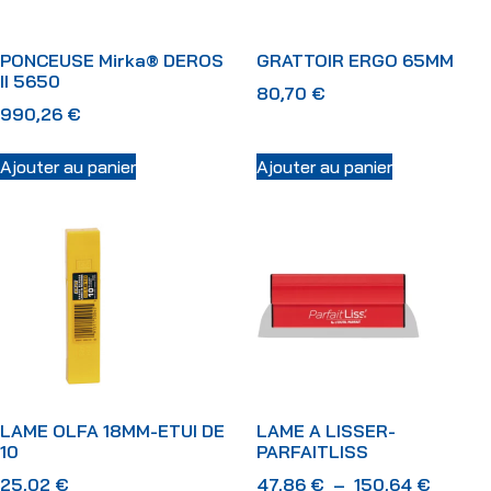
PONCEUSE Mirka® DEROS
GRATTOIR ERGO 65MM
II 5650
80,70
€
990,26
€
Ajouter au panier
Ajouter au panier
LAME OLFA 18MM-ETUI DE
LAME A LISSER-
10
PARFAITLISS
25,02
€
47,86
€
–
150,64
€